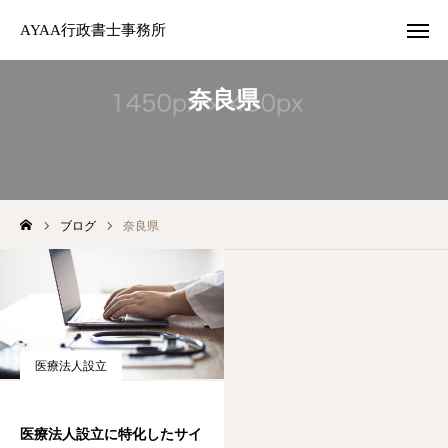
AYAA行政書士事務所
AYAA行政書士事務所
奈良県
開業時融資サポート
医療法人設立
ブログ
奈良県
法人による分院開設
個人による診療所開設
アドバイザリー契約
医療法人設立
お問い合わせ
ご挨拶
医療法人設立に特化したサイ